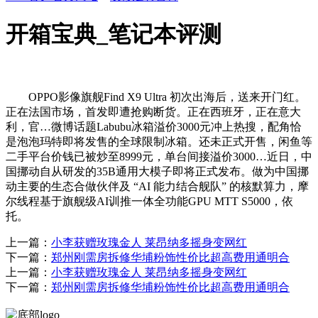
开箱宝典_笔记本评测
OPPO影像旗舰Find X9 Ultra 初次出海后，送来开门红。
正在法国市场，首发即遭抢购断货。正在西班牙，正在意大
利，官…微博话题Labubu冰箱溢价3000元冲上热搜，配角恰
是泡泡玛特即将发售的全球限制冰箱。还未正式开售，闲鱼等
二手平台价钱已被炒至8999元，单台间接溢价3000…近日，中
国挪动自从研发的35B通用大模子即将正式发布。做为中国挪
动主要的生态合做伙伴及 “AI 能力结合舰队” 的核默算力，摩
尔线程基于旗舰级AI训推一体全功能GPU MTT S5000，依
托。
上一篇：
小李获赠玫瑰金人 莱昂纳多摇身变网红
下一篇：
郑州刚需房拆修华埔粉饰性价比超高费用通明合
上一篇：
小李获赠玫瑰金人 莱昂纳多摇身变网红
下一篇：
郑州刚需房拆修华埔粉饰性价比超高费用通明合