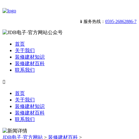
📱服务热线：
0595-26862886-7
首页
关于我们
装修建材知识
装修建材百科
联系我们

首页
关于我们
装修建材知识
装修建材百科
联系我们
JDB电子·官方网站
>
装修建材百科
>