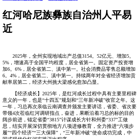
红河哈尼族彝族自治州人平易
近
2025年，全州实现地域出产总值3154。52亿元、增加5。
5%，增速高于全国平均程度，居全省第一。固定资产投资增
加6。6%，居全省第二、滇中第一。社会消费品零售总额增加
6。4%，居全省第二、滇中第一。持续两年对全省经济增加贡
献率居第二，经济大州挑大梁感化愈加凸显。
【经济成长】2025年，是红河成长过程中具有主要里程碑
意义的一年，也是“十四五”规划和“三年新冲破”收官之年。这
一年，习总再次亲临云南调查并颁发主要讲话，省委、省次要
带领4次莅临红河调研指点，奋进，果断沿着习总的标的目的
阔步前进，锚定省委“3815”计谋成长方针和州委“337”工做
思，结实开展深切贯彻地方八项进修教育，全力推进“六项步
履”“四个经济”“三大保障”，“三年新冲破”使命成功完成，中