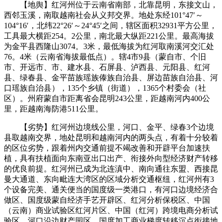
【地舆】红河州位于云南省南部，北靠昆明，东接文山，
西邻玉溪，南取越南社会从义邦交界。地处东经101°47′～
104°16′，北纬22°26′～24°45′之间，辖区面积32931平方公里，
工具最大横距254。2公里，南北最大纵距221公里。最高海拔
为金平县西隆山3074。3米，最低海拔为红河取南溪河交汇处
76。4米（云南省海拔最低点）。辖4市9县（蒙自市、个旧
市、开远市、市、建水县、石屏县、泸西县、元阳县、红河
县、绿春县、金平苗族瑶族傣族自治县、屏边苗族自治县、河
口瑶族自治县），135个乡镇（街道），1365个村委会（社
区）。州府蒙自市距离省会昆明243公里，距越南河内400公
里，距越南海防港511公里。
【劣势】红河州边境线公里，河口、金平、绿春3个边境
县取越南交界，地处昆明和越南河内的两头点，有着十分较着
的区位劣势，跟着州内交通前提不竭改善和开辟平台加速扶
植，具有扶植面向东南亚出口出产、衔接外向型经济财产转移
的优良前提。红河州已成为北连滇中、南向通往东盟、西接昆
曼大通道、东向毗连大湾区的区域分析交通枢纽，红河州有3
个设备完美、通关便当的国度级一类港口，有河口边境经济合
做区、国度级蒙自经济手艺开辟区、红河分析保税区、中国
（云南）商业试验区红河片区、中国（红河）跨境电商分析试
验区、河口沿边财产园区、国度加工商业梯度转移沉点衔接地