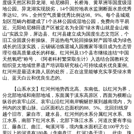
度级天然区和异龙湖、哈尼梯田、长桥海、黄草洲等国度级湿
地公园。异龙湖实现脱劣，14个国控地表水监测断面水质优秀
率达92。9%，全州空气质量优秀比例达98。9%。每个县城规
划区范畴内都建成了1个丛林公园或湿地公园，免费向市平易
近。元阳哈尼梯田遗产区被定名为全国“绿水青山就是金山银
山”实践立异，屏边县、红河县建立成为国度生态文范区，个
旧工业固废分析操纵、开远热电气轮回操纵财产园等成为绿色
成长的活泼实践，云锡锡冶炼退城入园搬家等项目成为生态管
理引领高质量成长的样板。红河州及13个县市继续连结“中国
天然氧吧”称号，《阿者科村繁荣取生计》入选结合国教科文
组织亚太地域世界遗产培训取研究核心可持续成长优良案例。
红河州是最适末路人居的处所，正在这里能够充实享受绿水青
山、蓝天白云和优良生态的。
【山系水文】红河州地势西北高、东南低。以红河为界，
分北部地域和南部地域，东面属于滇东高原区，西面为横断山
纵谷的哀牢山区。哀牢山沿红河南岸蜿蜒舒展到越南境内，为
州内的次要山脉。山区面积占总面积的88。5%。北回归线穿
越个旧市、蒙自市、建水县。红河州的水系分属红河水系、珠
江水系，南部下红河水系，北部下珠江水系，河道次要有李仙
江、藤条江、曲江、甸溪河等，境内集水面积正在100平方公
里以上的河道有180条（含南盘江、红河2条干流），此中，珠