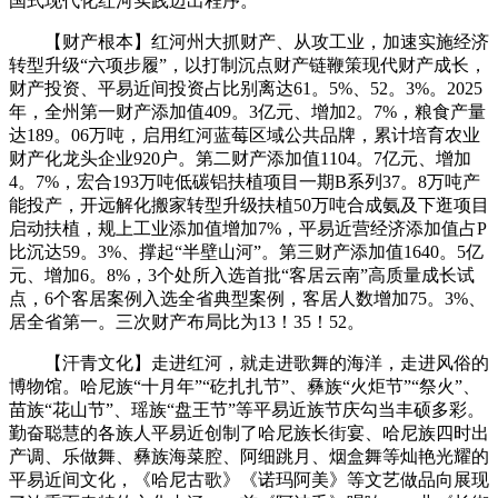
国式现代化红河实践迈出程序。
【财产根本】红河州大抓财产、从攻工业，加速实施经济
转型升级“六项步履”，以打制沉点财产链鞭策现代财产成长，
财产投资、平易近间投资占比别离达61。5%、52。3%。2025
年，全州第一财产添加值409。3亿元、增加2。7%，粮食产量
达189。06万吨，启用红河蓝莓区域公共品牌，累计培育农业
财产化龙头企业920户。第二财产添加值1104。7亿元、增加
4。7%，宏合193万吨低碳铝扶植项目一期B系列37。8万吨产
能投产，开远解化搬家转型升级扶植50万吨合成氨及下逛项目
启动扶植，规上工业添加值增加7%，平易近营经济添加值占P
比沉达59。3%、撑起“半壁山河”。第三财产添加值1640。5亿
元、增加6。8%，3个处所入选首批“客居云南”高质量成长试
点，6个客居案例入选全省典型案例，客居人数增加75。3%、
居全省第一。三次财产布局比为13！35！52。
【汗青文化】走进红河，就走进歌舞的海洋，走进风俗的
博物馆。哈尼族“十月年”“矻扎扎节”、彝族“火炬节”“祭火”、
苗族“花山节”、瑶族“盘王节”等平易近族节庆勾当丰硕多彩。
勤奋聪慧的各族人平易近创制了哈尼族长街宴、哈尼族四时出
产调、乐做舞、彝族海菜腔、阿细跳月、烟盒舞等灿艳光耀的
平易近间文化，《哈尼古歌》《诺玛阿美》等文艺做品向展现