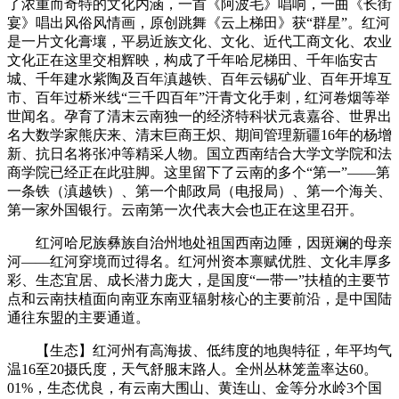
了浓重而奇特的文化内涵，一首《阿波毛》唱响，一曲《长街
宴》唱出风俗风情画，原创跳舞《云上梯田》获“群星”。红河
是一片文化膏壤，平易近族文化、文化、近代工商文化、农业
文化正在这里交相辉映，构成了千年哈尼梯田、千年临安古
城、千年建水紫陶及百年滇越铁、百年云锡矿业、百年开埠互
市、百年过桥米线“三千四百年”汗青文化手刺，红河卷烟等举
世闻名。孕育了清末云南独一的经济特科状元袁嘉谷、世界出
名大数学家熊庆来、清末巨商王炽、期间管理新疆16年的杨增
新、抗日名将张冲等精采人物。国立西南结合大学文学院和法
商学院已经正在此驻脚。这里留下了云南的多个“第一”——第
一条铁（滇越铁）、第一个邮政局（电报局）、第一个海关、
第一家外国银行。云南第一次代表大会也正在这里召开。
红河哈尼族彝族自治州地处祖国西南边陲，因斑斓的母亲
河——红河穿境而过得名。红河州资本禀赋优胜、文化丰厚多
彩、生态宜居、成长潜力庞大，是国度“一带一”扶植的主要节
点和云南扶植面向南亚东南亚辐射核心的主要前沿，是中国陆
通往东盟的主要通道。
【生态】红河州有高海拔、低纬度的地舆特征，年平均气
温16至20摄氏度，天气舒服末路人。全州丛林笼盖率达60。
01%，生态优良，有云南大围山、黄连山、金等分水岭3个国