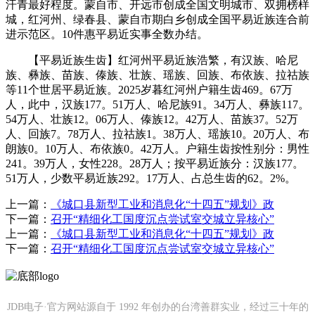
汗青最好程度。蒙自市、开远市创成全国文明城市、双拥榜样
城，红河州、绿春县、蒙自市期白乡创成全国平易近族连合前
进示范区。10件惠平易近实事全数办结。
【平易近族生齿】红河州平易近族浩繁，有汉族、哈尼
族、彝族、苗族、傣族、壮族、瑶族、回族、布依族、拉祜族
等11个世居平易近族。2025岁暮红河州户籍生齿469。67万
人，此中，汉族177。51万人、哈尼族91。34万人、彝族117。
54万人、壮族12。06万人、傣族12。42万人、苗族37。52万
人、回族7。78万人、拉祜族1。38万人、瑶族10。20万人、布
朗族0。10万人、布依族0。42万人。户籍生齿按性别分：男性
241。39万人，女性228。28万人；按平易近族分：汉族177。
51万人，少数平易近族292。17万人、占总生齿的62。2%。
上一篇：
《城口县新型工业和消息化“十四五”规划》政
下一篇：
召开“精细化工国度沉点尝试室交城立异核心”
上一篇：
《城口县新型工业和消息化“十四五”规划》政
下一篇：
召开“精细化工国度沉点尝试室交城立异核心”
JDB电子·官方网站源自于 1992 年创办的台湾善群实业，经过三十年的