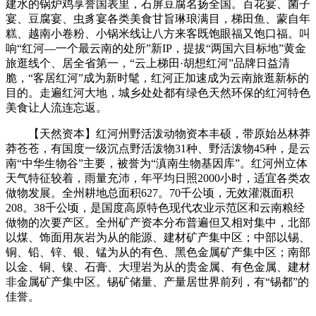
建水的锅炉鸡享誉国表里，石屏豆腐名扬全国。百花宴、菌子
宴、豆腐宴、虫豸宴各类美食甘旨琳琅满目，梯田鱼、蒙自年
糕、越南小卷粉、小锅米线让八方来客既饱眼福又饱口福。叫
响“红河—一个最云南的处所”新IP，提拔“两国六目标地”黄金
旅逛线个、居全省第一，“云上梯田·胡想红河”品牌日益清
脆，“客居红河”成为新时髦，红河正加速成为云南旅逛新标的
目的。走遍红河大地，城乡处处都有绿色天然环保的红河特色
美食让人流连忘返。
【天然资本】红河州野活泼动物资本丰硕，带原始丛林莽
莽苍苍，有国度一级沉点野活泼物31种、野活泼物45种，是云
南“中华生物谷”主要，被誉为“滇南生物基因库”。红河州立体
天气特征较着，雨量充沛，年平均日照2000小时，适宜各类农
做物发展。全州耕地总面积627。70千公顷，无效灌溉面积
208。38千公顷，是国度高原特色现代农业示范区和云南粮经
做物的次要产区。全州矿产资本分布普遍但又相对集中，北部
以煤、饰面用灰岩为从的能源、建材矿产集中区；中部以锡、
铜、铅、锌、银、锰为从的有色、黑色金属矿产集中区；南部
以金、铜、镍、石膏、大理岩为从的贵金属、有色金属、建材
非金属矿产集中区。锡矿储量、产量居世界前列，有“锡都”的
佳誉。