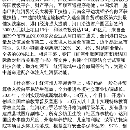
等国度级平台、财产平台。互联互通程序稳健，中国坝洒—越
南巴刹红河界河公大桥开工扶植，云南金平边境经济合做区获
批扶植，“中越跨境陆运输模式”入选全国自贸试验区第六批最
佳实践案例。港口经济强大提质，河口沿边财产园区新签约
3000万元以上项目19个，和谈总投资达134。43亿元；来自全
国29个省市区的1000多家企业从河口港口通关，全州港口货运
量及货值居全省第二，收支境人员居全省第二，边平易近互市
商业、边境小额商业别离增加20%、26。4%，对越商业量占
全省的60%以上。相通丰盛，签订《红河州取阿斯蒂市缔结国
际敌对州市关系意向书》等文件，共建4个国际结合尝试室和
科技合做，举办红河节—红河道域中越合做周等勾当，为建立
中越命运配合体注入红河新动能。
【社会事业】红河州人平易近至上，将74%的一般公共预
算收入投向平易近生范畴，全力推进各项社会事业协调成长。
2025年，全州实现城镇新增就业3。58万人，个旧市、开远市
创成全国粹前教育普及普惠市，20万人以上县市实现特殊教育
学校全笼盖，红河职业手艺学院升格为副厅级单元。所有县市
建成县域医疗副核心，所有乡镇卫生院（社区办事核心）达到
国度办事能力尺度，州老年养护院、儿童福利院、荣军优抚病
院等项目从体工程落成。根基医疗安全参保率达99。97%，创