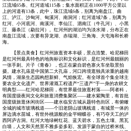
江流域65条、红河道域115条；集水面积正在1000平方公里以
上的河道有13条，此中，珠江流域6条，别离为南盘江、曲
江、泸江、沙甸河、甸溪河、南洞河；红河道域7条，别离为
红河、小河底河、南溪河、李仙江、泗南江（牛孔河）、小黑
江、藤条江（勐拉河）。红河州的湖泊均为淡水湖，分布正在
南盘江流域，次要有异龙湖、赤瑞湖、三角海、大屯海和长桥
海。
【景点美食】红河州旅逛资本丰硕，景点浩繁。哈尼梯田
是红河州最具特色的地舆标识和文化标识，是红河州最靓丽的
一张手刺。片子《青春》，也正在蒙自碧色寨火车坐取景拍
摄。建水孔庙是中国第二大孔庙，河口跨境逛独具浓重的越南
风情，湖泉生态园构想新鲜、气焰恢宏。有全球首个集全球主
要农业文化遗产、世界灌溉工程遗产“三遗产”于一身的农耕文
明典型——红河哈尼梯田，有世界最佳旅逛村落——阿者科，
有国度级夜间文化和旅逛消费集聚区——建水紫陶里，有首批
国度级旅逛休闲街区——建水临安古城从题特色街区，有俯瞰
全城的城市玻璃栈道——个旧老阴山玻璃栈道，有城景一体的
屏边滴水苗城，有世外桃源般的金平蝴蝶谷，有巧夺天工的泸
西阿庐古洞。红河大地绿树红花、蓝天碧水，五色土壤、黑瓦
白墙，人文和天然景不雅多姿多彩。发源于蒙自的过桥米线、