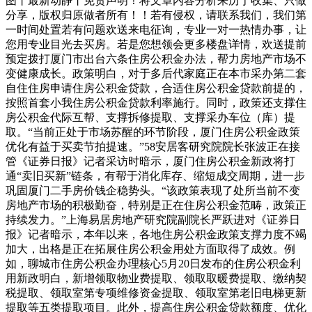
图丨最新动静丨免责声明！将文章内容分析来历于收集、只做
分享，版权归原做者所有！！若有侵权，请联系我们，我们第
一时间处置若有问题欢送来电征询，专业一对一热情办事，让
您用专业目光去买房。若是您想领会更多楼盘详情，欢送提前
预定拨打厦门市出台六条住房公积金办法，帮力房地产市场不
变健康成长。政策明白，对于多后代家庭正在本市采办第二套
自住住房申请住房公积金贷款，合适住房公积金贷款前提的，
按照首套小我住房公积金贷款利率施行。同时，政策还支撑住
房公积金代际互帮、支撑拆修提取、支撑采办车位（库）提
取。“当前正处于市场苏醒的环节阶段，厦门住房公积金政策
优化有益于买卖节拍提速。”58安居客研究院院长张波正在接
管《证券日报》记者采访时暗示，厦门住房公积金新政将打
通“卖旧买新”链条，有帮于消化库存、缩短成交周期，进一步
巩固厦门二手房价钱企稳势头。“该政策表现了处所当前不变
房地产市场的积极勤奋，特别是正在住房公积金范畴，政策正
持续发力。”上海易居房地产研究院副院长严跃进对《证券日
报》记者暗示，本年以来，各地住房公积金政策支撑力度不竭
加大，出格是正在拓展住房公积金用处方面取得了成效。例
如，聊城市住房公积金办理核心5月20日发布的住房公积金利
用新政明白，新增领取物业费提取、领取取暖费提取、缴纳契
税提取、领取室第专项维修资金提取、领取室第老旧电梯更新
提取等五类提取项目。此外，提高住房公积金贷款额度、优化