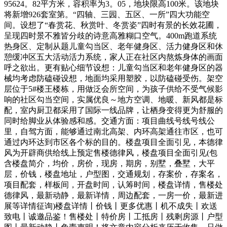
95624。82平方米，容积率为3。05，地块限高100米。该地块
将新增926套室第。“四轴、三园、五区、一所”四大功能空
间。设想了“春赏花、秋赏叶、冬赏姿”四时有景的长效花圃，
呈现四时景不雅皆分歧的诗意高雅糊口空气。400m跑道系统
热身区、定制从题儿童勾当区、老年健身区、活力健身区和休
憩缓冲区五大活动活力系统，家人正在社区内熬炼身体的画面
呼之欲出。更有贴心细节设想：儿童勾当区和老年健身区的器
械均考虑防磕碰设想，地面均采用塑胶，以防磕碰受伤。架空
层位于5#楼王楼栋，用做泛会所空间，为孩子供给不受气候影
响的社区勾当空间，实属优良～地方空调、地暖、新风都是标
配，室内厨卫都采用了国际一线品牌，让栖身变得更为舒服的
同时给脚业从体验感和感。交通方面：项目曲线号线号线公
里，自驾方面，能够通过南北高架、内环高架通往市区，也可
通过内环达到市区各个标的目的。楼盘项目全面引见，本德律
风为开辟商供给线上预定售楼德律风，楼盘项目全面引见(包
含楼盘简介，均价，房价，现房，期房，别墅，叠墅，大平
层，价钱，楼盘地址，户型图，交通规划，存案价，存案名，
项目配套，样板间，开盘时间，认筹时间，楼盘详情，售楼处
德律风，最新动静，最新详情，周边配套，一房一价，最新进
展等详情征询)楼盘详情丨价钱丨更多优惠丨机不成失丨欢送
致电丨诚邀品鉴！售楼处丨特价房丨工抵房丨残剩房源丨户型