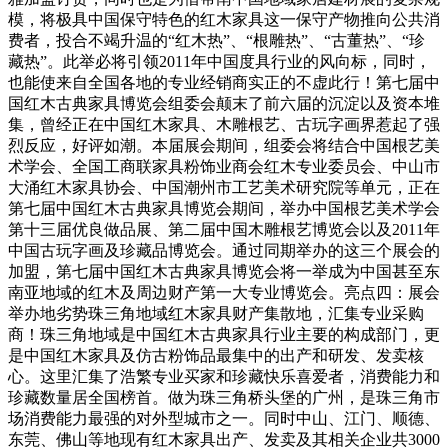
模，将极具中国保守特色的红木家具这一保守产物推向公共消
费者，投合不竭升温的“红木热”、“根雕热”、“古董热”、“珍
藏热”。此举必将引领2011年中国度具行业的风向标，同时，
也能使来自全国各地的专业经销商实正的不虚此行！第七届中
国红木古典家具博览会组委会颠末了前六届的沉淀以及资本堆
集，曾经正在中国红木家具、木雕根艺、古玩字画界惹起了强
烈反应，好评如潮。本届展会期间，组委会将结合中国根艺美
术学会、全国工商联家具粉饰业商会红木专业委员会、中山市
大涌红木家具协会、中国潮州市工艺美术研究院等单元，正在
第七届中国红木古典家具博览会期间，举办中国根艺美术学会
第十三届优良做品展、第二届中国木雕根艺博览会以及2011年
中国古玩字画及珍藏品博览会。通过同期举办的这三个展会的
加盟，第七届中国红木古典家具博览会将一举成为中国甚至东
南亚地域的红木及周边财产第一大专业博览会。亮点四：展会
举办地劣势珠三角地域红木家具财产集散地，汇集专业采购
商！珠三角地域是中国红木古典家具行业主要的构成部门，更
是中国红木家具及仿古粉饰品最集中的出产和研发、发卖核
心。这里汇集了浩繁专业买家和珍藏快乐喜爱者，消费能力和
珍藏数量居全国榜首。做为珠三角桥头堡的广州，是珠三角市
场消费能力最强的对外型城市之一。同时中山、江门、顺德、
东莞、佛山等地现有红木家具出产、发卖及其相关企业共3000