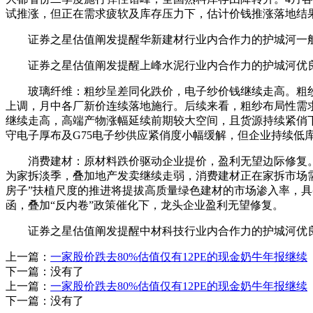
试推涨，但正在需求疲软及库存压力下，估计价钱推涨落地结
证券之星估值阐发提醒华新建材行业内合作力的护城河一般
证券之星估值阐发提醒上峰水泥行业内合作力的护城河优良
玻璃纤维：粗纱呈差同化跌价，电子纱价钱继续走高。粗纱方
上调，月中各厂新价连续落地施行。后续来看，粗纱布局性需
继续走高，高端产物涨幅延续前期较大空间，且货源持续紧俏
守电子厚布及G75电子纱供应紧俏度小幅缓解，但企业持续低
消费建材：原材料跌价驱动企业提价，盈利无望边际修复。202
为家拆淡季，叠加地产发卖继续走弱，消费建材正在家拆市场
房子”扶植尺度的推进将提拔高质量绿色建材的市场渗入率，
函，叠加“反内卷”政策催化下，龙头企业盈利无望修复。
证券之星估值阐发提醒中材科技行业内合作力的护城河优良
上一篇：
一家股价跌去80%估值仅有12PE的现金奶牛年报继续
下一篇：没有了
上一篇：
一家股价跌去80%估值仅有12PE的现金奶牛年报继续
下一篇：没有了