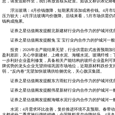
息，请发送邮件至，我们将放置核实处置。如该文标识表记标帜为
浮法玻璃：4月价钱微降，短期累库添加或将价钱。4月市场
压力较大；4月浮法玻璃均价微降。后续来看，5月市场供需仍
钱构成拖累。
证券之星估值阐发提醒北新建材行业内合作力的护城河优良
证券之星估值阐发提醒兔 宝 宝行业内合作力的护城河一般
投资：2026年去产能结果无望，行业供需款式改善预期加
盈利差距，关心华新建材、上峰水泥、海螺水泥。玻璃纤维：下
一步利好企业盈利修复，具备相关产能结构的玻纤企业盈利可
牌劣势的龙头企业无望持续巩固市场地位，近期原材料跌价支
弱，“反内卷”无望加快玻璃供给侧优化，关心旗滨集团。
证券之星估值阐发提醒东方雨虹行业内合作力的护城河优良
证券之星估值阐发提醒伟星新材行业内合作力的护城河一般
证券之星估值阐发提醒海螺水泥行业内合作力的护城河一般
水泥：4月需求环比改善，复价推进环境不及预期。春带动水
大都省份二季度施行弹性错峰；全国熟料库存由降转升。4月