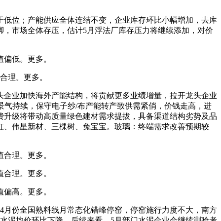
于低位；产能供应全体连结不变，企业库存环比小幅增加，去库
脚，市场全体存压，估计5月浮法厂库存压力将继续添加，对价
值偏低。更多。
合理。更多。
头企业加快海外产能结构，将贡献更多业绩增量，拉开龙头企业
景气持续，保守电子纱/布产能转产致供需紧俏，价钱走高，进
费升级将带动高质量绿色建材需求提拔，具备渠道结构劣势及品
虹、伟星新材、三棵树、兔宝宝。玻璃：终端需求改善预期较
值合理。更多。
值合理。更多。
值偏高。更多。
4月份全国熟料线月常态化错峰停窑，停窑施行力度不大，南方
水泥均价环比下降。后续来看，5月部门水泥企业会继续测验考