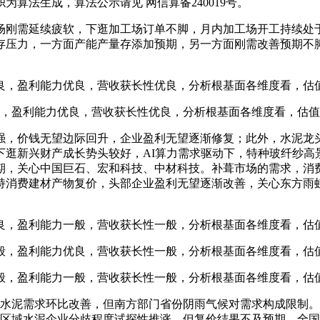
算法生成，算法公示请见 网信算备240019号。
刚需延续疲软，下逛加工场订单不脚，月内加工场开工持续处
存压力，一方面产能产量存添加预期，另一方面刚需改善预期不
，盈利能力优良，营收获长性优良，分析根基面各维度看，估
，盈利能力优良，营收获长性优良，分析根基面各维度看，估值
强，价钱无望边际回升，企业盈利无望逐渐修复；此外，水泥龙
逛新兴财产成长势头较好，AI算力需求驱动下，特种玻纤纱高
期，关心中国巨石、宏和科技、中材科技。补葺市场的需求，消
持消费建材产物复价，头部企业盈利无望逐渐改善，关心东方雨
，盈利能力一般，营收获长性一般，分析根基面各维度看，估
，盈利能力优良，营收获长性一般，分析根基面各维度看，估
，盈利能力一般，营收获长性一般，分析根基面各维度看，估
泥需求环比改善，但南方部门省份阴雨气候对需求构成限制。
各区域水泥企业分歧程度试探性推涨，但复价结果不及预期，全国