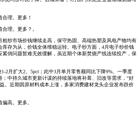
值合理。更多！
值合理。更多？。
月粗纱市场价钱继续走高，保守热固、高端热塑及风电产物均有
会库存为从，价钱全体维稳运转。电子纱方面，4月电子纱价钱
应紧俏问题暂难无效缓解，虽近期个体新焚烧产线连续投产，保
月扩大2。5pct；此中3月单月零售额同比下降9%。一季度
善；中持久城市更新计谋的持续落地将补葺、旧改等需求，“好
受益。近期因原材料成本上涨，多家消费建材龙头企业发布跌价
值偏高。更多。