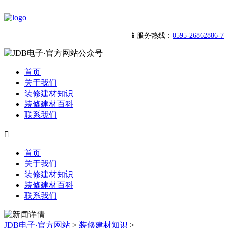
📱服务热线：
0595-26862886-7
首页
关于我们
装修建材知识
装修建材百科
联系我们

首页
关于我们
装修建材知识
装修建材百科
联系我们
JDB电子·官方网站
>
装修建材知识
>