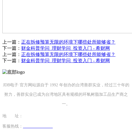
上一篇：
正在拆修预算无限的环境下哪些处所能够省？
下一篇：
财金科普学问_理财学问_投资入门 - 希财网
上一篇：
正在拆修预算无限的环境下哪些处所能够省？
下一篇：
财金科普学问_理财学问_投资入门 - 希财网
JDB电子·官方网站源自于 1992 年创办的台湾善群实业，经过三十年的
努力，善群实业已成为台湾地区具有规模的环氧树脂加工品生产商之
一。
地 址：
福建省泉州市南安市康美镇源祥路3号
客服热线：
0595-26862886-7