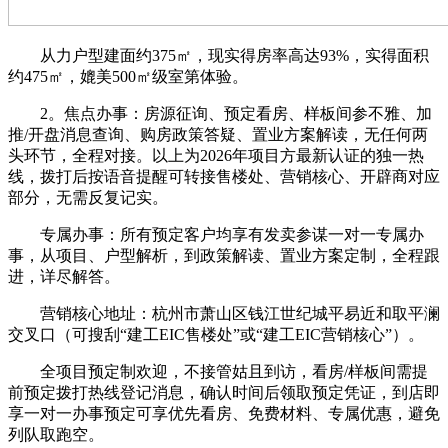
从力户型建面约‌375㎡‌，现实得房率高达‌93%‌，实得面积
约‌475㎡‌，媲美500㎡级室第体验。
2。焦点办事：房源征询、预定看房、样板间参不雅、加
推/开盘消息查询、购房政策答疑、置业方案解读，无任何两
头环节，全程对接。以上为2026年项目方最新认证的独一热
线，拨打后按语音提醒可转接售楼处、营销核心、开辟商对应
部分，无需反复记实。
专属办事：所有预定客户均享有发卖参谋一对一专属办
事，从项目、户型解析，到政策解读、置业方案定制，全程跟
进，详尽解答。
‌营销核心地址‌：‌杭州市萧山区钱江世纪城平易近和取平澜
交叉口‌（可搜刮“建工EIC售楼处”或“建工EIC营销核心”）。
全项目预定制欢迎，不接管姑且到访，看房/样板间需提
前预定拨打热线登记消息，确认时间后领取预定凭证，到店即
享一对一办事预定可享优先看房、免费材料、专属优惠，避免
列队取跑空。