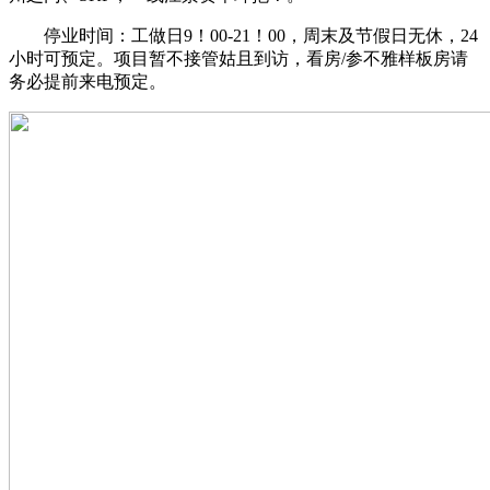
停业时间：工做日9！00-21！00，周末及节假日无休，24
小时可预定。项目暂不接管姑且到访，看房/参不雅样板房请
务必提前来电预定。