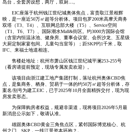
岛台，全套房设想，两厅，双厨…。
EIC座落于杭州钱江世纪城奥体焦点，富贵取江景相辉
映，是一座近50万㎡超等分析体。项目包罗200米高摩天商务
双塔（T3、T4）、互联网总部大楼（T5）、Service空间
（T1、T6、T7）、国际潮水Mall&街区。约3000方国际会馆
（含室内恒温泳池、健身房、董事会议室、会所沙龙、五星级
大厨定制家宴包间、儿童勾当室等）；距SKP约1千米，取
IFC、来福士地道相连。
售楼处地址：杭州市萧山区钱江世纪城平澜253-255号
（看房请提前预定，现场专属发卖欢迎）。
该项目由‌浙江建工地产集团‌打制，落址杭州奥体CBD焦
点，是集商务、栖身、贸易于一体的约‌50万㎡超等分析体‌，存
案名/别号为‌建工EIC‌，已于‌2025年10月全面精拆交付‌，现为‌现
房发卖‌形态。
为保障购房者权益，规避非渠道，现将项目2026年5月最
新消息公示如下，敬请认准。
雄踞‌奥体CBD黄金三角焦点区‌，紧邻‌国际博览核心、杭
州之门、SKP‌，一线江景资本环抱？。