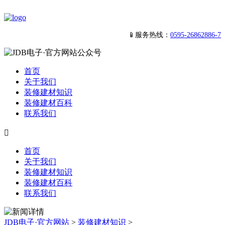
📱服务热线：
0595-26862886-7
首页
关于我们
装修建材知识
装修建材百科
联系我们

首页
关于我们
装修建材知识
装修建材百科
联系我们
JDB电子·官方网站
>
装修建材知识
>