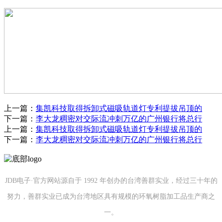
上一篇：
集凯科技取得拆卸式磁吸轨道灯专利提拔吊顶的
下一篇：
李大龙稠密对交际流冲刺万亿的广州银行将总行
上一篇：
集凯科技取得拆卸式磁吸轨道灯专利提拔吊顶的
下一篇：
李大龙稠密对交际流冲刺万亿的广州银行将总行
JDB电子·官方网站源自于 1992 年创办的台湾善群实业，经过三十年的
努力，善群实业已成为台湾地区具有规模的环氧树脂加工品生产商之
一。