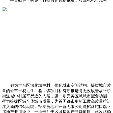
做为丰台区深化城中村、优化城市空间结构、提拔城市质
量的环节平易近生工程，该项目标有序推进将无效改善承平桥
街道城中村居平易近的人居，进一步完美区域城市配套功能，
帮力提拔区域全体城市质量，为首国都市更新工做高质量推进
注入新的强劲动能。招泰房地产开辟无限公司是‌招商蛇口旗下
房地产开辟企业‌，一曲专注于区域房地产开辟项目，此次将确