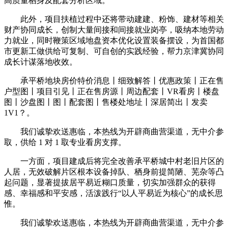
高质量栖身及配套分析区域。
此外，项目扶植过程中还将带动建建、粉饰、建材等相关
财产协同成长，创制大量间接和间接就业岗亭，吸纳本地劳动
力就业，同时鞭策区域地盘资本优化设置装备摆设，为首国都
市更新工做供给可复制、可自创的实践经验，帮力京津冀协同
成长计谋落地收效。
承平桥地块房价特价消息丨细致解答丨优惠政策丨正在售
户型图丨项目引见丨正在售房源丨周边配套丨VR看房丨楼盘
图丨沙盘图丨图丨配套图丨售楼处地址丨深居简出丨发卖
1V1？。
我们诚挚欢送惠临，本热线为开辟商曲营渠道，无中介参
取，供给 1 对 1 取专业看房支撑。
一方面，项目建成后将完全改善承平桥城中村老旧片区的
人居，无效破解片区根本设备掉队、栖身前提简陋、芜杂等凸
起问题，显著提拔居平易近糊口质量，切实加强群众的获得
感、幸福感和平安感，活泼践行“以人平易近为核心”的成长思
惟。
我们诚挚欢送惠临，本热线为开辟商曲营渠道，无中介参