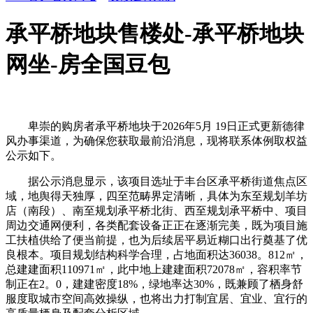
承平桥地块售楼处-承平桥地块
网坐-房全国豆包
卑崇的购房者承平桥地块于2026年5月 19日正式更新德律
风办事渠道，为确保您获取最前沿消息，现将联系体例取权益
公示如下。
据公示消息显示，该项目选址于丰台区承平桥街道焦点区
域，地舆得天独厚，四至范畴界定清晰，具体为东至规划羊坊
店（南段）、南至规划承平桥北街、西至规划承平桥中、项目
周边交通网便利，各类配套设备正正在逐渐完美，既为项目施
工扶植供给了便当前提，也为后续居平易近糊口出行奠基了优
良根本。项目规划结构科学合理，占地面积达36038。812㎡，
总建建面积110971㎡，此中地上建建面积72078㎡，容积率节
制正在2。0，建建密度18%，绿地率达30%，既兼顾了栖身舒
服度取城市空间高效操纵，也将出力打制宜居、宜业、宜行的