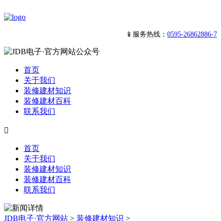
📱服务热线：
0595-26862886-7
首页
关于我们
装修建材知识
装修建材百科
联系我们

首页
关于我们
装修建材知识
装修建材百科
联系我们
JDB电子·官方网站
>
装修建材知识
>