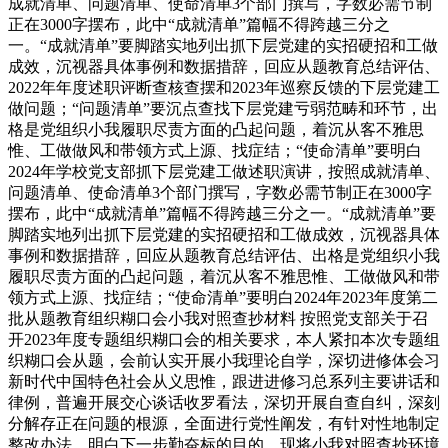
成就清单、问题清单、使命清单3个部门撰写，字数必需节制
正在3000字摆布，此中“成就清单”篇幅不得跨越三分之
一。“成就清单”要脚踏实地列出抓下层党建的实招硬招和工做
成效，沉视器具体事例和数据措辞，回应从题教育总结评估、
2022年年度述职评断查核查摆和2023年巡察反馈的下层党建工
做问题；“问题清单”要沉点查找下层党建亏弱范畴和环节，出
格是党组织小我履职尽责方面的凸起问题，着沉从客不雅思
惟、工做做风和带领方式上源、找症结；“使命清单”要明白
2024年学校党支部抓下层党建工做述职演讲，按照成就清单、
问题清单、使命清单3个部门撰写，字数必需节制正在3000字
摆布，此中“成就清单”篇幅不得跨越三分之一。“成就清单”要
脚踏实地列出抓下层党建的实招硬招和工做成效，沉视器具体
事例和数据措辞，回应从题教育总结评估、出格是党组织小我
履职尽责方面的凸起问题，着沉从客不雅思惟、工做做风和带
领方式上源、找症结；“使命清单”要明白2024年2023年度第二
批从题教育组织糊口会小我对照查抄材料 按照党支部关于召
开2023年度专题组织糊口会的相关要求，本人紧扣本次专题组
织糊口会从题，会前认实开展小我理论自学，深切进修体会习
新时代中国特色社会从义思惟，跟进进修习总系列主要讲话和
律例，普遍开展交心谈话收罗看法，深切开展自查自纠，深刻
分解存正在问题的根源，全面进行党性阐发，有针对性地制定
整改办法，明白下一步勤奋标的目的。现将小我对照查抄环境