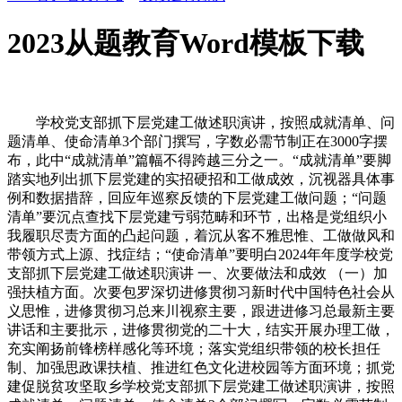
2023从题教育Word模板下载
学校党支部抓下层党建工做述职演讲，按照成就清单、问
题清单、使命清单3个部门撰写，字数必需节制正在3000字摆
布，此中“成就清单”篇幅不得跨越三分之一。“成就清单”要脚
踏实地列出抓下层党建的实招硬招和工做成效，沉视器具体事
例和数据措辞，回应年巡察反馈的下层党建工做问题；“问题
清单”要沉点查找下层党建亏弱范畴和环节，出格是党组织小
我履职尽责方面的凸起问题，着沉从客不雅思惟、工做做风和
带领方式上源、找症结；“使命清单”要明白2024年年度学校党
支部抓下层党建工做述职演讲 一、次要做法和成效 （一）加
强扶植方面。次要包罗深切进修贯彻习新时代中国特色社会从
义思惟，进修贯彻习总来川视察主要，跟进进修习总最新主要
讲话和主要批示，进修贯彻党的二十大，结实开展办理工做，
充实阐扬前锋榜样感化等环境；落实党组织带领的校长担任
制、加强思政课扶植、推进红色文化进校园等方面环境；抓党
建促脱贫攻坚取乡学校党支部抓下层党建工做述职演讲，按照