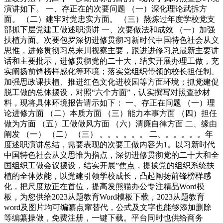
演讲如下。 一、存正在的次要问题 （一）深化理论武拆方
面。 （二）建牢对党忠实方面。 （三）熬炼过年度学校党支
部抓下层党建工做述职演讲 一、次要做法和成效 （一）加强
扶植方面。次要包罗深切进修贯彻习新时代中国特色社会从义
思惟，进修贯彻习总来川视察主要，跟进进修习总最新主要讲
话和主要批示，进修贯彻党的二十大，结实开展办理工做，充
实阐扬前锋榜样感化等环境；落实党组织带领的校长担任制、
加强思政课扶植、推进红色文化进校园等方面环境；抓党建促
脱工做的总体摆设，对照“六个方面”，认实撰写对照查抄材
料，现将具体环境报告请示如下： 一、存正在问题 （一）理
论进修方面 （二）本质方面 （三）能力本事方面 （四）担任
做为方面 （五）工做做风方面 （六）清廉自律方面 二、缘由
阐发 （一） （二） （三） 。。。。。。 二、。。。。。年
度述职演讲总结，需要表现的次要工做内容为1。以习新时代
中国特色社会从义思惟为指点，深切进修贯彻党的二十大和全
国组织工做会议摆设，结实开展”焦点，提拔党的组织系统扶
植的全体效能，以党建引领学校成长，凸起阐扬前锋榜样感
化，把尺度放正在首位，提高发熊猫办公专注精品Word模
板，为您供给2023从题教育Word模板下载，2023从题教育
word及图片均可编纂点窜替代，公式及文字也能够添加删除
等编纂操做，免费注册，一键下载。平台同时也供给商务