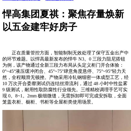
悍高集团夏祺：聚焦存量焕新
以五金建牢好房子
正在质量管控方面，智能制制无效处理了保守五金出产中
的环节难题。以悍高最新发布的悍牛 N3。0 三段力阻尼搭钮
为例，该产物通过全新三段力布局从头定义柜门开合体验：
0°~45°液压缓冲闭合、45°~75°肆意角度悬停、75°~95°轻力天
然，全程顺滑无顿挫。产物采用冷轧钢细密一体成型工艺，经
10 万次开合委靡测试仍连结丝滑流利，通过 48 小时中性盐雾
9 级测试，耐用性取防腐性行业领先。三维精校调理手艺可实
现 0。8~1。2mm 极细微缝，无需拆卸即可完成安拆取，全面
笼盖衣柜、橱柜、书柜等全屋柜类使用场景。