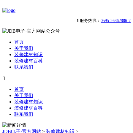
📱服务热线：
0595-26862886-7
首页
关于我们
装修建材知识
装修建材百科
联系我们

首页
关于我们
装修建材知识
装修建材百科
联系我们
JDB电子·官方网站
>
装修建材知识
>