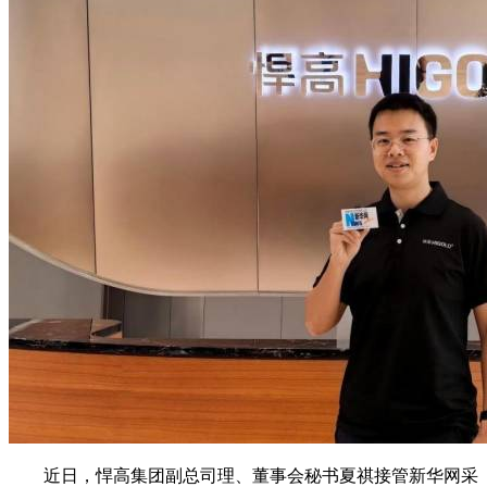
近日，悍高集团副总司理、董事会秘书夏祺接管新华网采