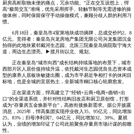
厨房高柜取物未便的痛点，冗余功能。”正在交互设想上，悍
高“极简交互”准绳，优先采用挥手、轻触节制等无需进修的操
做体例，同时保留保守手动操做模式，兼顾分歧人群的利用习
惯。
6月18日，秦皇岛市4室第地块成功摘牌，总成交价约2。8
亿元。竞得者：秦皇岛兴龙房地产集团无限公司兴龙集团沉金
拍得的此地块紧邻戴河生态园、北医三院秦皇岛病院取宁海大
道，周边生态漂亮。▶揽月街以北、规划。
正在秦皇岛“城市向西”成长结构持续落地的布景下，城市
西部片区人居价值持续升温，依托戴河生态园优良生态资本成
型的康养人居板块敏捷出圈，成为市平易近争相打卡的休闲目
标地，也是全城的宜居热土，全新城市糊口核心轮廓愈发。
正在渠道方面，悍高建立了“经销+云商+电商+曲销+出
口”的全渠道系统，并针对性结构旧改店和厨卫原创馆，打形
成为“存量房五金焕新平台”，高效衔接焕新需求。据公开披露
消息，2025年，悍高集团实现停业收入35。95亿元，同比增加
25。83%；归母净利润7。04亿元，同比增加32。39%。夏祺
认为，业绩的增加印证了公司此前聚焦存量房市场计谋的前瞻
性。