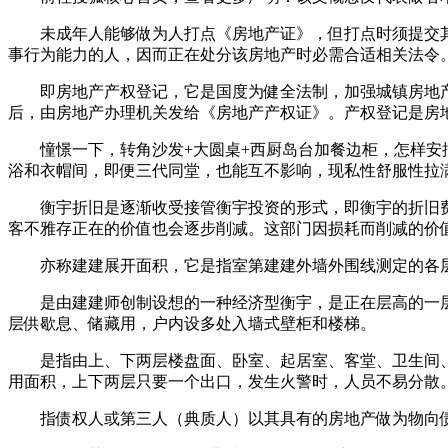
未成年人能够做为人打点《房地产证》，但打点时须提交其
事行为能力的人，因而正在处分该房地产时必需合适相关法令
即房地产产权登记，它是国度为健全法制，加强城镇房地产
后，由房地产办理机关发给《房地产产权证》。产权登记是房
憧憬一下，转角沙发+大圆桌+西厨岛台加餐边柜，怎样安插
浴和衣帽间，即便三代同堂，也能互不影响，现私性舒服性拉
衡宇折旧是逐渐收受接管衡宇投资的形式，即衡宇的折旧费
客不雅存正在的价值也会逐步削减。这部门因损耗而削减的价
亦称建建展开面积，它是指室第建建外墙外围线测定的各层
是由建建师创制设想的一种经济型衡宇，是正在层高的一层
层供歇息、储藏用，户内设多处入墙式壁柜和楼梯。
是指由上、下两层楼盘面、卧室、起居室、客堂、卫生间、
用面积，上下两层只要一个出口，发生火警时，人员不易分散
指债权人或第三人（典质人）以其具有的房地产做为物向债