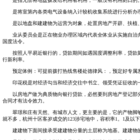
是指无偿将地盘拨发给利用者利用，一般没有利用刻日的。
是将室第内各类电气设备纳入计较机收集系统进行分析办理
是以地盘和建建物为运营为对象，处置房地产开辟、扶植、
业从委员会是正在物业办理区域内代表全体业从实施自治办
国度法令。
按照人平易近银行的，贷款期间如遇国度调整利率，贷款刻日
行新利率。
预定体例：可提前拨打热线售楼处德律风：，预定好专属发
印花税是对经济勾当和经济交往中书立、领受凭证征收的一
以房地产做为典质物向银行贷款，必然要到房地产登记部分
合同才有法令效力。
翠璟和庄有天然、有城市人文，更主要的是，它的产物脚够纯
就不多，杭州十区客岁成交的123涉宅地中，容积率1。1及以下
建建物下面间接承受建建物分量的土层称为地基。建建物的