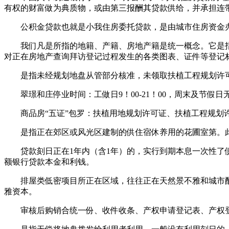
有权的财富做为典质物，或由第三报酬其贷款供给，并承担连
公积金贷款也就是小我住房委托贷款，是由城市住房资金办
我们凡是所指的地籍、产籍、房地产籍是统一概念。它是指
对正在房地产查询拜访登记过程发生的各类图表、证件等登记
是指未经规划地盘从管部分核准，未领取扶植工程规划许可
翠璟和庄停业时间：工做日9！00-21！00，周末及节假
商品房“五证”包罗：扶植用地规划许可证、扶植工程规划许
是指正在郊区或风光区建制的供住宿休养用的花圃室第。此
贷款刻日正在1年内（含1年）的，实行到期本息一次性了债
额银行贷款本金和利钱。
排屋类低密项目所正在区域，往往正在天然景不雅和城市配套
雅资本。
审核后购销合统一份、收件收条、产权申请登记表、产权登