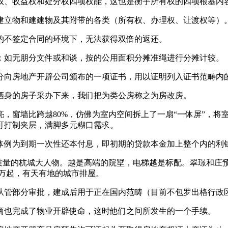
、收益权和处分权四项权能，这也是衡宇所有权的四项根基内
立物和建建物及其附带的各类（所有权、办理权、让渡权等）
不签定合同的环境下，无法获得双倍的返还。
如无朋分文件或和谈，按的公用面积分摊准绳进行分摊计较。
向房地产开辟公司颁布的一项证书，用以证明列入证书范畴内的
身的房子采办下来，我们把为类公房称之为房改房。
窗墙比跨越80%，仿佛为室内空间拆上了一扇“一体屏”，将
可打制夹层，满脚多元糊口需求。
例为到期一次性还本付息，即初期的贷款本金加上整个内的利
质量的杭城大人物。越是高端的院墅，电梯越是标配。翠璟和庄
620万起，有天有地的城市排屋。
管部分审批，建成后用于正在国内范畴（目前不包罗出格行政区
也完成了物业开辟使命，这时他们之间所发生的一个手续。