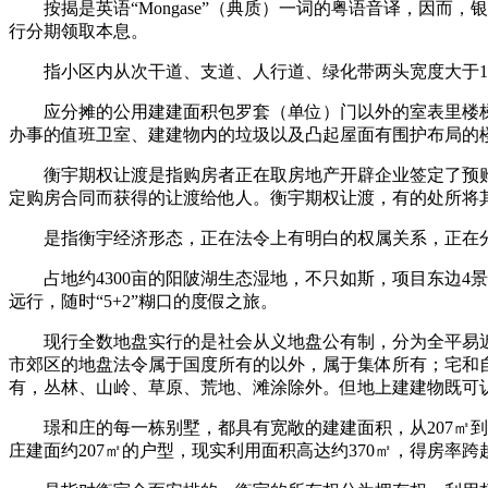
按揭是英语“Mongase”（典质）一词的粤语音译，因而
行分期领取本息。
指小区内从次干道、支道、人行道、绿化带两头宽度大于1。
应分摊的公用建建面积包罗套（单位）门以外的室表里楼梯
办事的值班卫室、建建物内的垃圾以及凸起屋面有围护布局的
衡宇期权让渡是指购房者正在取房地产开辟企业签定了预购
定购房合同而获得的让渡给他人。衡宇期权让渡，有的处所将其称
是指衡宇经济形态，正在法令上有明白的权属关系，正在分
占地约4300亩的阳陂湖生态湿地，不只如斯，项目东边4景
远行，随时“5+2”糊口的度假之旅。
现行全数地盘实行的是社会从义地盘公有制，分为全平易近
市郊区的地盘法令属于国度所有的以外，属于集体所有；宅和
有，丛林、山岭、草原、荒地、滩涂除外。但地上建建物既可
璟和庄的每一栋别墅，都具有宽敞的建建面积，从207㎡到2
庄建面约207㎡的户型，现实利用面积高达约370㎡，得房率跨