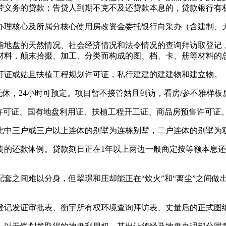
带义务的贷款；告贷人到期不克不及还贷款本息的，贷款银行有
理核心及所属分核心使用房改资金委托银行向采办（含建制、大
地盘的天然情况、社会经济情况和法令情况的查询拜访取登记，
材料，颠末拾掇、加工、分类而构成的图、档、卡、册等材料的
证或姑且扶植工程规划许可证，私行建建的建建物和建立物。
日无休，24小时可预定。项目暂不接管姑且到访，看房/参不雅样
可证、国有地盘利用证、扶植工程开工证、商品房预售许可证
中三户或三户以上连体的别墅为连栋别墅，二户连体的别墅为
的还款体例。贷款刻日正在1年以上两边一般商定按等额本息还
之间难以分身，但翠璟和庄却能正在“炊火”和“离尘”之间做
记发证审批表、衡宇所有权环境查询拜访表、丈量后的正式图