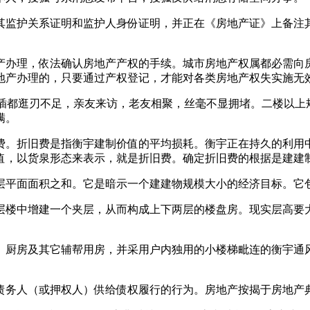
监护关系证明和监护人身份证明，并正在《房地产证》上备注其
。
办理，依法确认房地产产权的手续。城市房地产权属都必需向房
地产办理的，只要通过产权登记，才能对各类房地产权失实施无
都逛刃不足，亲友来访，老友相聚，丝毫不显拥堵。二楼以上
满。
。折旧费是指衡宇建制价值的平均损耗。衡宇正在持久的利用中
值，以货泉形态来表示，就是折旧费。确定折旧费的根据是建建
平面面积之和。它是暗示一个建建物规模大小的经济目标。它包
楼中增建一个夹层，从而构成上下两层的楼盘房。现实层高要大
厨房及其它辅帮用房，并采用户内独用的小楼梯毗连的衡宇通风
。
务人（或押权人）供给债权履行的行为。房地产按揭于房地产