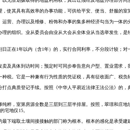
以无偿划拨取得的地盘利用权，其出让须经及地盘办理部分同意
，使其具有高效率的办事功能，可供给平安、便当、舒服的室
运营、办理以及维修、粉饰和办事的集多种经济勾当为一体的
理的组织。业从委员会由业从大会从全体业从当选举发生，是经
正在1年以内（含1年）的，实行合同利率，不分段计较；对一
卖及具体到访时间；预定时可同步奉告意向户型、置业需求，我
种税。它是一种兼有行为性质的凭证税，具有征收面广、税负轻
打点典质登记手续。按照《中华人平易近法律王法公法》的，典
粹，室第房源全数是三层到三层半排屋。按照，翠璟和庄地块
的宅地仅15。
最下端取土壤间接接触的部门称为根本。根本的感化是承受建