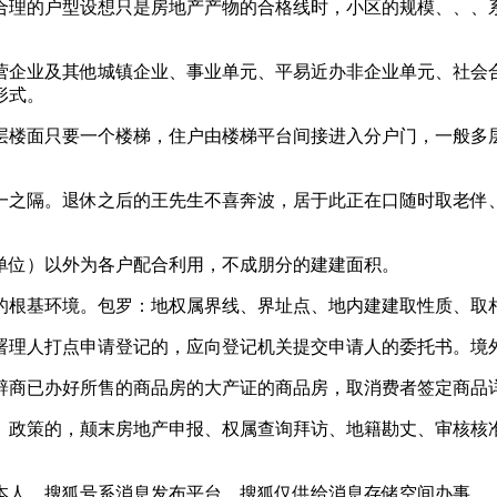
理的户型设想只是房地产产物的合格线时，小区的规模、、、系
企业及其他城镇企业、事业单元、平易近办非企业单元、社会合
形式。
面只要一个楼梯，住户由楼梯平台间接进入分户门，一般多层室
之隔。退休之后的王先生不喜奔波，居于此正在口随时取老伴、
位）以外为各户配合利用，不成朋分的建建面积。
根基环境。包罗：地权属界线、界址点、地内建建取性质、取
理人打点申请登记的，应向登记机关提交申请人的委托书。境
商已办好所售的商品房的大产证的商品房，取消费者签定商品详
政策的，颠末房地产申报、权属查询拜访、地籍勘丈、审核核准
人，搜狐号系消息发布平台，搜狐仅供给消息存储空间办事。