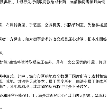
权做典质，由银行先行领取房款给成长商，当前购房者按月向银
。
、布局转换层、手艺层、空调机房、消防节制室、为整栋楼层
者一方缘由，如对衡宇需求的改变或是居心炒做，把本来因签
宇。
然“氧”生场将喧哗取嘈杂正在外。具有一套公园旁的排屋，何须
种形式。此中，城市市区的地盘全数属于国度所有；农村和城
原、荒地、滩涂等天然资本，属于国度所有，由法令属于集体所
地产，其地盘取地上建建物的所有权往往是不分歧的。
和庄容积率仅1。1，满是建面约207㎡以上的大排屋，翠璟和