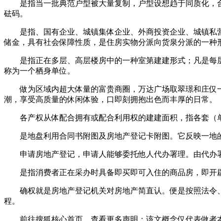
是指当一批典范户型被大量复制，户型设想趋于同质化，合
砝码。
是指、国有企业、城镇集体企业、外商投资企业、城镇私营
储金，具有社会保障性质，是住房实物分派向货泉分派的一种
是指正在多层、高层楼房中的一种室第建建形式；凡是每层楼
称为一个栖身单位。
做为区域内超大体量的富贵商圈，万达广场取翠璟和庄仅一
潮，享受高质量的休闲体验，口即刻拥抱出色而丰厚的日常。
各产权从体配合拥有或配合利用权的建建面积，指各套（单
是地盘利用合同书附图及房地产登记卡附图。它反映一地的
申请房地产登记，申请人能够委托他人代办署理。由代办署
是指消费者正在采办时具备即买即可入住的商品房，即开辟
确权就是房地产登记机关对房地产简直认。便是按照法令、
程。
前往搜狐核心首页，查看更多声明：该文概念仅代表做者本