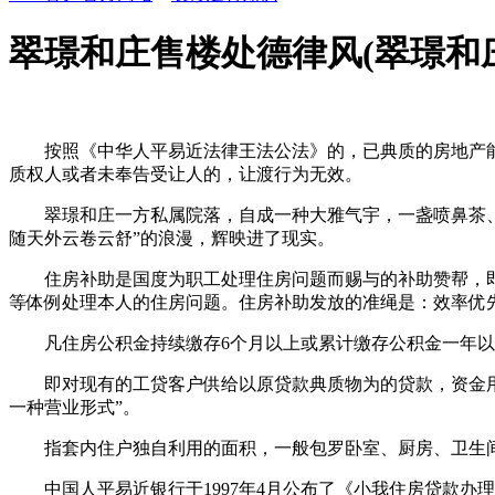
翠璟和庄售楼处德律风(翠璟和庄
按照《中华人平易近法律王法公法》的，已典质的房地产能
质权人或者未奉告受让人的，让渡行为无效。
翠璟和庄一方私属院落，自成一种大雅气宇，一盏喷鼻茶、一
随天外云卷云舒”的浪漫，辉映进了现实。
住房补助是国度为职工处理住房问题而赐与的补助赞帮，即
等体例处理本人的住房问题。住房补助发放的准绳是：效率优
凡住房公积金持续缴存6个月以上或累计缴存公积金一年以
即对现有的工贷客户供给以原贷款典质物为的贷款，资金用处
一种营业形式”。
指套内住户独自利用的面积，一般包罗卧室、厨房、卫生间
中国人平易近银行于1997年4月公布了《小我住房贷款办理