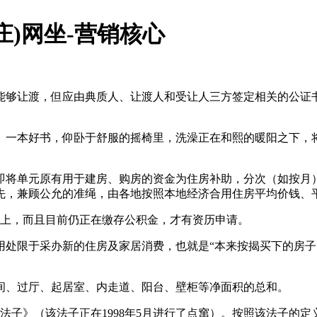
)网坐-营销核心
够让渡，但应由典质人、让渡人和受让人三方签定相关的公证书
本好书，仰卧于舒服的摇椅里，洗澡正在和熙的暖阳之下，将
将单元原有用于建房、购房的资金为住房补助，分次（如按月）
先，兼顾公允的准绳，由各地按照本地经济合用住房平均价钱、
上，而且目前仍正在缴存公积金，才有资历申请。
限于采办新的住房及家居消费，也就是“本来按揭买下的房子
、过厅、起居室、内走道、阳台、壁柜等净面积的总和。
法子》（该法子正在1998年5月进行了点窜）。按照该法子的