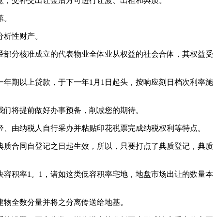
，交补交出让金后方可进行让渡、出租和典质。
第。
分析性财产。
部分核准成立的代表物业全体业从权益的社会合体，其权益受
年期以上贷款，于下一年1月1日起头，按响应刻日档次利率施
们将提前做好办事预备，削减您的期待。
、由纳税人自行采办并粘贴印花税票完成纳税权利等特点。
质合同自登记之日起生效，所以，只要打点了典质登记，典质
容积率1。1，诸如这类低容积率宅地，地盘市场出让的数量本
建物全数分量并将之分离传送给地基。