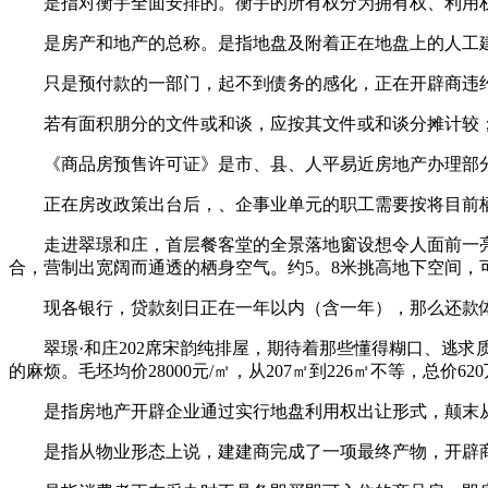
是指对衡宇全面安排的。衡宇的所有权分为拥有权、利用权
是房产和地产的总称。是指地盘及附着正在地盘上的人工建
只是预付款的一部门，起不到债务的感化，正在开辟商违约
若有面积朋分的文件或和谈，应按其文件或和谈分摊计较；
《商品房预售许可证》是市、县、人平易近房地产办理部分
正在房改政策出台后，、企事业单元的职工需要按将目前栖
走进翠璟和庄，首层餐客堂的全景落地窗设想令人面前一亮，
合，营制出宽阔而通透的栖身空气。约5。8米挑高地下空间，
现各银行，贷款刻日正在一年以内（含一年），那么还款体
翠璟·和庄202席宋韵纯排屋，期待着那些懂得糊口、逃求
的麻烦。毛坯均价28000元/㎡，从207㎡到226㎡不等，总价
是指房地产开辟企业通过实行地盘利用权出让形式，颠末从
是指从物业形态上说，建建商完成了一项最终产物，开辟商