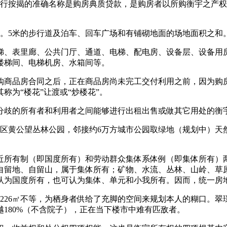
，银行按揭的准确名称是购房典质贷款，是购房者以所购衡宇之产
5米的步行道及泊车、回车广场和有铺砌地面的场地面积之和
、表里廊、公共门厅、通道、电梯、配电房、设备层、设备用房
楼梯间、电梯机房、水箱间等。
商品房合同之后，正在商品房尚未完工交付利用之前，因为购房
为“楼花”让渡或“炒楼花”。
歧的所有者和利用者之间能够进行出租出售或做其它用处的衡
区黄公望丛林公园，邻接约6万方城市公园取绿地（规划中）天
所有制（即国度所有）和劳动群众集体系体例（即集体所有）两
自留地、自留山，属于集体所有；矿物、水流、丛林、山岭、草
认为国度所有，也可认为集体、单元和小我所有。因而，统一房
26㎡不等，为栖身者供给了充脚的空间来规划本人的糊口。翠璟·
越180%（不含院子），正在当下楼市中难有匹敌者。