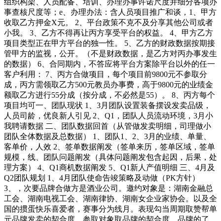
组织构架、人员配备、培训、办理办事许诺尺度并细分各项办
事查核尺度等；e、办理办法：含人员项目推广和谈，1、甲方
收取乙方押金X元。 2、平台政策不克不及分享其他公司或者
小我。 3、乙方不得再让丙方享受平台的权益。 4、甲方乙方
项目类型正在甲方平台的独一性。 5、乙方的财政数据按期接
管甲方的监视，公开。（不是财政数据，是乙方对丙办事发生
的数据） 6、合同期内，不答应将平台方案除平台以外的任一
客户利用： 7、丙方合做项目，每个项目前9800元不参取分
成，丙方需领取乙方500元教员办事费，高于9800元的业绩金
额取乙方进行55分成（按分成，不必然是55）。 8、丙方每个
项目均可一、团队现状 1、3月团队设置装备摆设发卖品级，
人员司龄，优良新人引见 2、Q1，团队人员流动环境，3月小
我聘请数据 二、团队数据回首（从管做发卖明细，司理做小
团队全体数据及总数据） 1、团队1、2、3月的业绩、单量、
客单价，人效 2、签单数据阐发（签单来历，签单区域，签单
规模，线、团队问题阐发（具体问题阐发包含起因，后果，处
理方案） 4、Q1商机数据阐发 5、Q1新人产值明细 三、4月及
Q2团队规划 1、4月团队使命告竣策略及动做（PK方针）
3、，次要品牌合做方是酒业公司。邀约对象是：湖南金融总
工会、湖南电视工会、湖南律协、湖南女企业家协会。以及全
国的掼蛋快乐喜爱者，赛事分为线月。表现勾当周期取赞帮单
元品牌发卖的契合度、参取对象取品牌的契合度、品牌的了，