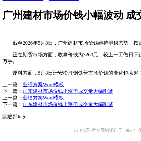
广州建材市场价钱小幅波动 成
截至2026年5月8日，广州建材市场价钱维持弱稳态势，按照
正在期货市场方面，收盘价钱为3263元，较上一工做日下跌2元，
万手。
原料方面，5月8日迁安松汀钢铁普方坯价钱的变化也惹起了
上一篇：
业绩方案Word模板
下一篇：
山东建材市场价钱上涨但成交量大幅削减
上一篇：
业绩方案Word模板
下一篇：
山东建材市场价钱上涨但成交量大幅削减
JDB电子·官方网站源自于 19