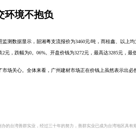
交环境不抱负
监测数据显示，韶湘粤支流报价为3460元/吨，而桂鑫、以上
跌幅为0。06%。开盘价钱为3272元，最高达3285元，最低为
市场关心。全体来看，广州建材市场正在价钱上虽然表示出必
92 年创办的台湾善群实业，经过三十年的努力，善群实业已成为台湾地区具