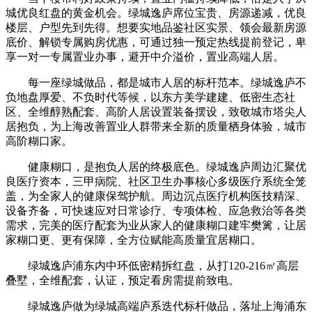
城优良红盘的黄金机会。绿城逸庐席位宝贵、房源递减，优良
楼层、户型先到先得。想要实地品鉴社区实景、领会最新房源
底价、解锁专属购房优惠，可通过独一预定热线提前登记，卑
享一对一专属置业办事，避开中介溢价，置业高端人居。
每一座绿城做品，都是城市人居的标杆范本。绿城逸庐不
负地盘厚爱、不负时代等候，以东方美学建建、低密生态社
区、全维醇熟配套、高阶人居设置装备摆设，致敬城市塔尖人
居抱负，为上海改善置业人群带来全新的质量栖身体验，城市
高阶糊口家。
健康糊口，是抱负人居的终极底色。绿城逸庐周边汇聚优
良医疗资本，三甲病院、社区卫生办事核心多级医疗系统全笼
盖，为全家人的健康保驾护航。周边沉点医疗机构医技精深、
设备齐备，可快速应对日常诊疗、专项体检、应急救治等各类
需求，完美的医疗配套为业从家人的健康糊口建牢樊篱，让居
家糊口更、更有保障，全方位赋能高质量宜居糊口。
绿城逸庐浦东内中环低密精拆红盘，从打120-216㎡高层
叠墅，全维配套，认证，预定看房需提前致电。
绿城逸庐做为绿城高端庐系迭代标杆做品，落址上海浦东