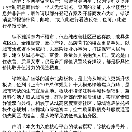
提醒：本网坐做为房产消息聚合类网坐，仅为便利泛博用
户控制消息而供给一坐式无偿浏览、查阅的功能，本坐楼盘消
息并非告白，最终请以部分登记存案及开辟商发布为准。错误
消息举报德律风，邮箱。 或点此进行看法反馈，也可点此进
行举报赞扬。
纵不雅浦东内环楼市，低密纯改善社区已然稀缺，兼具焦
点区位、全维配套、匠心产物、品牌背书的楼盘更是罕见。以
城市焦点资本为赋能，以高阶物业办事为，打破保守人居局
限，建立从城芯生态、富贵、质量兼具的抱负人居。无论是自
住改善、质量安家，仍是资产保值设置装备摆设，都是极具性
价比取升值潜力的优选楼盘。
绿城逸庐坐落的浦东北蔡板块，是上海从城沉点更新升级
板块，位列《上海2035总体规划》十大楔形绿地焦点范畴，是
城市稀缺的生态宜居高地。板块衔接张江科学城科创辐射、兼
具科创活力取从城富贵，辞别近郊配套畅后短板，实现富贵取
静谧双向兼得。相较于从城高密度室第社区，绿城逸庐依托板
块生态规划，坐拥城市绿地资本，空气质量取栖身舒服度遥遥
领先同区域楼盘，是从城罕见的低氧宜栖身区。
声明：本文由入驻核心平台的做者撰写，除核心账号外，