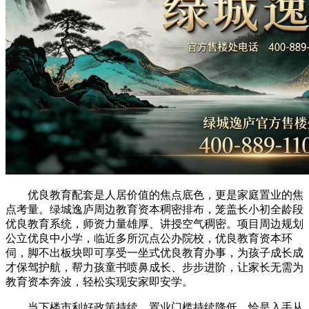
优良教育配套是人居价值的焦点底色，更是家庭置业的焦
点考量。绿城逸庐周边教育资本稠密排布，笼盖长小初全龄段
优良教育系统，师资力量雄厚、讲授空气稠密。项目周边规划
公立优良中小学，临近多所沉点公办院校，优良教育资本环
伺，脚不出板块即可享受一坐式优良教育办事，为孩子成长成
才保驾护航，帮力孩童书喷鼻成长、步步进阶，让家长无需为
教育资本奔波，轻松实现安家即安学。
当下楼市利好政策持续，置业门槛持续降低，恰是入手从