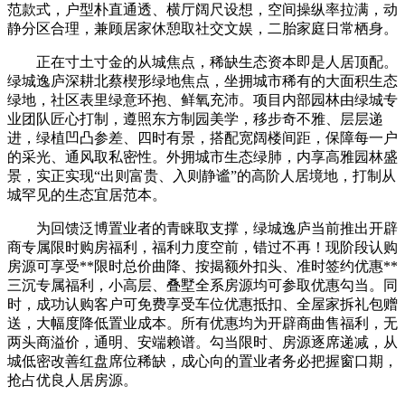
范款式，户型朴直通透、横厅阔尺设想，空间操纵率拉满，动
静分区合理，兼顾居家休憩取社交文娱，二胎家庭日常栖身。
正在寸土寸金的从城焦点，稀缺生态资本即是人居顶配。
绿城逸庐深耕北蔡楔形绿地焦点，坐拥城市稀有的大面积生态
绿地，社区表里绿意环抱、鲜氧充沛。项目内部园林由绿城专
业团队匠心打制，遵照东方制园美学，移步奇不雅、层层递
进，绿植凹凸参差、四时有景，搭配宽阔楼间距，保障每一户
的采光、通风取私密性。外拥城市生态绿肺，内享高雅园林盛
景，实正实现“出则富贵、入则静谧”的高阶人居境地，打制从
城罕见的生态宜居范本。
为回馈泛博置业者的青睐取支撑，绿城逸庐当前推出开辟
商专属限时购房福利，福利力度空前，错过不再！现阶段认购
房源可享受**限时总价曲降、按揭额外扣头、准时签约优惠**
三沉专属福利，小高层、叠墅全系房源均可参取优惠勾当。同
时，成功认购客户可免费享受车位优惠抵扣、全屋家拆礼包赠
送，大幅度降低置业成本。所有优惠均为开辟商曲售福利，无
两头商溢价，通明、安端赖谱。勾当限时、房源逐席递减，从
城低密改善红盘席位稀缺，成心向的置业者务必把握窗口期，
抢占优良人居房源。