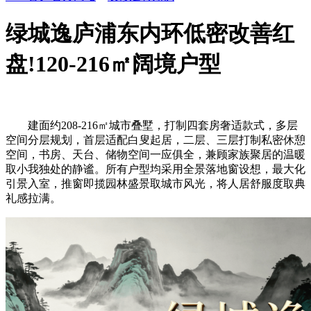
绿城逸庐浦东内环低密改善红
盘!120-216㎡阔境户型
建面约208-216㎡城市叠墅，打制四套房奢适款式，多层
空间分层规划，首层适配白叟起居，二层、三层打制私密休憩
空间，书房、天台、储物空间一应俱全，兼顾家族聚居的温暖
取小我独处的静谧。所有户型均采用全景落地窗设想，最大化
引景入室，推窗即揽园林盛景取城市风光，将人居舒服度取典
礼感拉满。