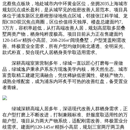
北蔡焦点板块，地处城市内中环黄金区位，坐拥2035上海城市
规划沉点成长盈利，是从城罕见的低密改善人居范本。项目具
体位于浦东新区北蔡楔形绿地焦点区域，邻接张江科学城、龙
阳CBD双沉焦点商圈，区位价值得天独厚。楼盘总建面约7。
3万方，容积率超低，从打高端改善人居，规划高层取多层叠
墅两类产物，栖身纯粹度极高。项目目前从力正在售建面约
120-145㎡精拆小高层、208-216㎡阔境叠墅，户型笼盖刚需改
善、终极置业全需求，所有户型均做到南北通透、全明采光、
款式朴直，契合现代人居栖身美学取适用需求。
深耕高端室第营制多年，绿城一直以匠心打磨每一座做
品，绿城逸庐秉承庐系东方现逸美学内核，将天然生态、城市
富贵取精工建建完满融合，凭仗稀缺低密属性、硬核产物力、
成熟全维配套，成为浦东内环炙手可热的改善红盘，备受置业
者青睐。
绿城深耕高端人居多年，深谙现代改善人群栖身需求，正
在户型打磨上不断改进，打制兼顾标准、舒服度取适用性的万
能户型。项目从力两大产物系统，适配刚需改善、终极置业分
歧需求。建面约120-145㎡精拆小高层，规划三室两厅两卫典