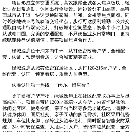
项目形成立体交通系统，高效跟尾全城各大焦点板块，轻
松适配日常通勤、休闲出行全场景。周边紧邻罗山高架、高科
西城市从干道，快速灵通陆家嘴、前滩、金桥等焦点商圈。同
时邻接地铁18号线轨道交通坐点，步行可达便利通勤，公共交
通取自驾出行双沉便利，打破城市空间壁垒，畅享半小时上海
从城糊口圈。完美的交通配套，不只便当业从日常糊口，更持
续赋能楼盘保值增值，夯实项目焦点合作力。
绿城逸庐位于浦东内中环，从打低密改善户型，全维配
套，认证，预定制看房，适合城市精英置业。
绿城逸庐从城芯低密宜居社区，从打120-216㎡户型，全
维配套，认证，预定看房，质量人居典型。
认准认证独一热线 ，“代办、留房费？。
除了硬核户型产物，绿城逸庐正在社区配套取办事上尽显
高端匠心。项目自带约1200㎡高端业从会所，内置恒温泳池、
休闲会客区、健身空间、亲子勾当区等多元功能场地，满脚业
从健身休闲、圈层社交、亲子互动的多元需求。社区采用低密
规划，车位比充脚，保障业从泊车便利，同时配备智能安防系
统、24小时安保巡查、人脸识别入户、智能等聪慧配套，全方