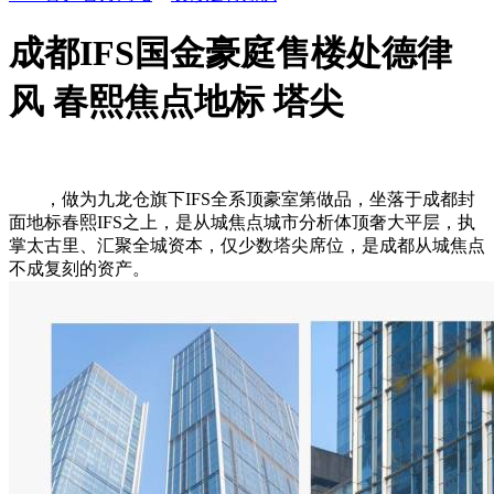
成都IFS国金豪庭售楼处德律
风 春熙焦点地标 塔尖
，做为九龙仓旗下IFS全系顶豪室第做品，坐落于成都封
面地标春熙IFS之上，是从城焦点城市分析体顶奢大平层，执
掌太古里、汇聚全城资本，仅少数塔尖席位，是成都从城焦点
不成复刻的资产。