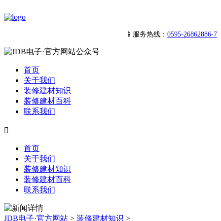
📱服务热线：
0595-26862886-7
首页
关于我们
装修建材知识
装修建材百科
联系我们

首页
关于我们
装修建材知识
装修建材百科
联系我们
JDB电子·官方网站
>
装修建材知识
>